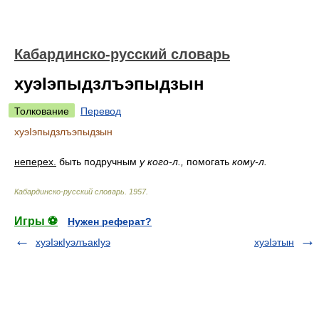
Кабардинско-русский словарь
хуэIэпыдзлъэпыдзын
Толкование
Перевод
хуэIэпыдзлъэпыдзын
неперех.
быть подручным
у кого-л.,
помогать
кому-л.
Кабардинско-русский словарь
.
1957
.
Игры ⚽
Нужен реферат?
хуэIэкIуэлъакIуэ
хуэIэтын